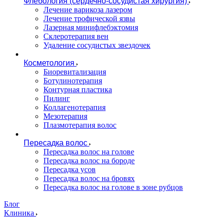
Флебология (сердечно-сосудистая хирургия)
Лечение варикоза лазером
Лечение трофической язвы
Лазерная минифлебэктомия
Cклеротерапия вен
Удаление сосудистых звездочек
Косметология
Биоревитализация
Ботулинотерапия
Контурная пластика
Пилинг
Коллагенотерапия
Мезотерапия
Плазмотерапия волос
Пересадка волос
Пересадка волос на голове
Пересадка волос на бороде
Пересадка усов
Пересадка волос на бровях
Пересадка волос на голове в зоне рубцов
Блог
Клиника