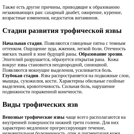
Также есть другие причины, приводящие к образованию
незаживающих ран: сахарный диабет, ожирение, курение,
возрастные изменения, недостаток витаминов.
Стадии развития трофической язвы
Начальная стадия
. Появляются глянцевые пятна с темным
оттенком. Ощущение зуда, жжения, легкой боли. Отечность
мягких тканей в зоне будущей раны.
Образование эрозии
.
Эпителий разрушается, образуется открытая рана. Кожа
вокруг язвы становится неоднородной, синюшной.
Появляются мокнущие выделения, усиливается боль.
Глубокая стадия
. Язва распространяется на подкожные слои,
мышцы, сухожилия, кости. Характерны обильные гнойные
выделения, кровоточивость. Сильная боль, нарушение
подвижности пораженной конечности.
Виды трофических язв
Венозные трофические язвы
чаще всего располагаются на
внутренней поверхности нижней трети голени. Для них
характерно медленное прогрессирующее течение,
незначительная болезненность, отек и пигментация кожи