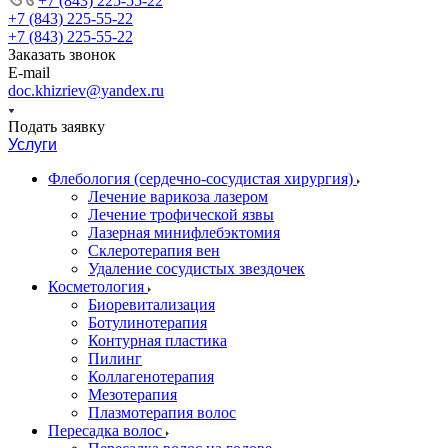
+7 (843) 225-55-22
+7 (843) 225-55-22
+7 (843) 225-55-22
Заказать звонок
E-mail
doc.khizriev@yandex.ru
Подать заявку
Услуги
Флебология (сердечно-сосудистая хирургия)
Лечение варикоза лазером
Лечение трофической язвы
Лазерная минифлебэктомия
Cклеротерапия вен
Удаление сосудистых звездочек
Косметология
Биоревитализация
Ботулинотерапия
Контурная пластика
Пилинг
Коллагенотерапия
Мезотерапия
Плазмотерапия волос
Пересадка волос