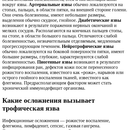
вокруг язвы.
Артериальные язвы
обычно локализуются на
стопах, пальцах, в области пятки, на внешней стороне голени.
Они очень болезненны, имеют небольшие размеры,
выделения обычно скудное, гнойное.
Диабетические язвы
возникают в результате поражения нервных окончаний и
мелких сосудов. Располагаются на кончиках пальцев стопы,
на стопе, в области большого пальца. Отличаются слабой
болезненностью, незначительным отделяемым, медленным
прогрессирующим течением.
Нейротрофические язвы
обычно локализуются на боковой поверхности пятки, имеют
большие размеры, глубокие, характеризуются слабой
болезненностью.
Пиогенные язвы
возникают в результате
инфицирования ран, дефектов кожи после перенесенного
рожистого воспаления, известного как «рожа», нарывов или
острого гнойного воспаления тканей, известного как
флегмона. Предрасполагающим фактором может стать
хронический иммунодефицит организма.
Какие осложнения вызывает
трофическая язва
Инфекционные осложнения — рожистое воспаление,
флегмона, лимфаденит, сепсис, газовая гангрена.