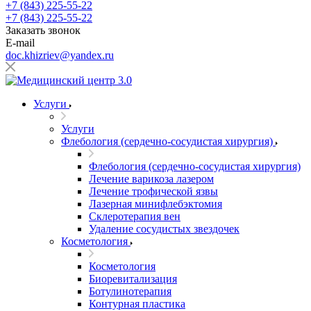
+7 (843) 225-55-22
+7 (843) 225-55-22
Заказать звонок
E-mail
doc.khizriev@yandex.ru
Услуги
Услуги
Флебология (сердечно-сосудистая хирургия)
Флебология (сердечно-сосудистая хирургия)
Лечение варикоза лазером
Лечение трофической язвы
Лазерная минифлебэктомия
Cклеротерапия вен
Удаление сосудистых звездочек
Косметология
Косметология
Биоревитализация
Ботулинотерапия
Контурная пластика