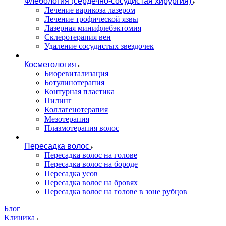
Флебология (сердечно-сосудистая хирургия)
Лечение варикоза лазером
Лечение трофической язвы
Лазерная минифлебэктомия
Cклеротерапия вен
Удаление сосудистых звездочек
Косметология
Биоревитализация
Ботулинотерапия
Контурная пластика
Пилинг
Коллагенотерапия
Мезотерапия
Плазмотерапия волос
Пересадка волос
Пересадка волос на голове
Пересадка волос на бороде
Пересадка усов
Пересадка волос на бровях
Пересадка волос на голове в зоне рубцов
Блог
Клиника