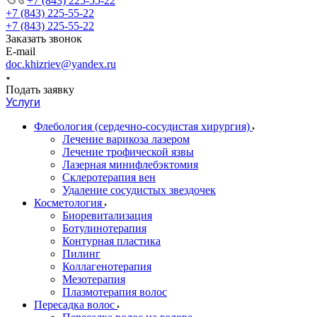
+7 (843) 225-55-22
+7 (843) 225-55-22
+7 (843) 225-55-22
Заказать звонок
E-mail
doc.khizriev@yandex.ru
Подать заявку
Услуги
Флебология (сердечно-сосудистая хирургия)
Лечение варикоза лазером
Лечение трофической язвы
Лазерная минифлебэктомия
Cклеротерапия вен
Удаление сосудистых звездочек
Косметология
Биоревитализация
Ботулинотерапия
Контурная пластика
Пилинг
Коллагенотерапия
Мезотерапия
Плазмотерапия волос
Пересадка волос