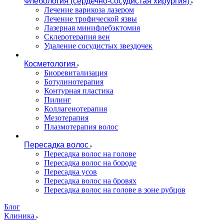
Флебология (сердечно-сосудистая хирургия)
Лечение варикоза лазером
Лечение трофической язвы
Лазерная минифлебэктомия
Cклеротерапия вен
Удаление сосудистых звездочек
Косметология
Биоревитализация
Ботулинотерапия
Контурная пластика
Пилинг
Коллагенотерапия
Мезотерапия
Плазмотерапия волос
Пересадка волос
Пересадка волос на голове
Пересадка волос на бороде
Пересадка усов
Пересадка волос на бровях
Пересадка волос на голове в зоне рубцов
Блог
Клиника