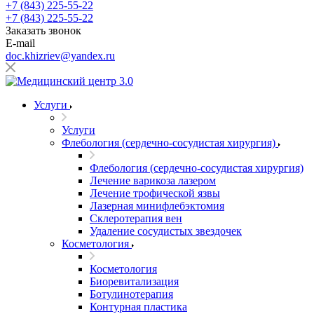
+7 (843) 225-55-22
+7 (843) 225-55-22
Заказать звонок
E-mail
doc.khizriev@yandex.ru
Услуги
Услуги
Флебология (сердечно-сосудистая хирургия)
Флебология (сердечно-сосудистая хирургия)
Лечение варикоза лазером
Лечение трофической язвы
Лазерная минифлебэктомия
Cклеротерапия вен
Удаление сосудистых звездочек
Косметология
Косметология
Биоревитализация
Ботулинотерапия
Контурная пластика