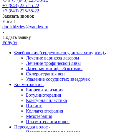
+7 (843) 225-55-22
+7 (843) 225-55-22
+7 (843) 225-55-22
Заказать звонок
E-mail
doc.khizriev@yandex.ru
Подать заявку
Услуги
Флебология (сердечно-сосудистая хирургия)
Лечение варикоза лазером
Лечение трофической язвы
Лазерная минифлебэктомия
Cклеротерапия вен
Удаление сосудистых звездочек
Косметология
Биоревитализация
Ботулинотерапия
Контурная пластика
Пилинг
Коллагенотерапия
Мезотерапия
Плазмотерапия волос
Пересадка волос