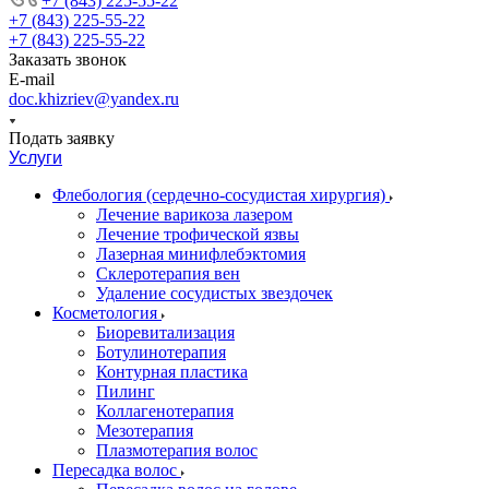
+7 (843) 225-55-22
+7 (843) 225-55-22
+7 (843) 225-55-22
Заказать звонок
E-mail
doc.khizriev@yandex.ru
Подать заявку
Услуги
Флебология (сердечно-сосудистая хирургия)
Лечение варикоза лазером
Лечение трофической язвы
Лазерная минифлебэктомия
Cклеротерапия вен
Удаление сосудистых звездочек
Косметология
Биоревитализация
Ботулинотерапия
Контурная пластика
Пилинг
Коллагенотерапия
Мезотерапия
Плазмотерапия волос
Пересадка волос