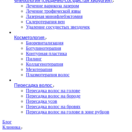
Флебология (сердечно-сосудистая хирургия)
Лечение варикоза лазером
Лечение трофической язвы
Лазерная минифлебэктомия
Cклеротерапия вен
Удаление сосудистых звездочек
Косметология
Биоревитализация
Ботулинотерапия
Контурная пластика
Пилинг
Коллагенотерапия
Мезотерапия
Плазмотерапия волос
Пересадка волос
Пересадка волос на голове
Пересадка волос на бороде
Пересадка усов
Пересадка волос на бровях
Пересадка волос на голове в зоне рубцов
Блог
Клиника