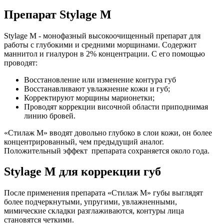
Препарат Stylage M
Stylage M - монофазный высокоочищенный препарат для
работы с глубокими и средними морщинами. Содержит
маннитол и гиалурон в 2% концентрации. С его помощью
проводят:
Восстановление или изменение контура губ
Восстанавливают увлажнение кожи и губ;
Корректируют морщины марионетки;
Проводят коррекции височной области приподнимая
линию бровей.
«Стилаж М» вводят довольно глубоко в слои кожи, он более
концентрированный, чем предыдущий аналог.
Положительный эффект препарата сохраняется около года.
Stylage M для коррекции губ
После применения препарата «Стилаж М» губы выглядят
более подчеркнутыми, упругими, увлажненными,
мимические складки разглаживаются, контуры лица
становятся четкими.